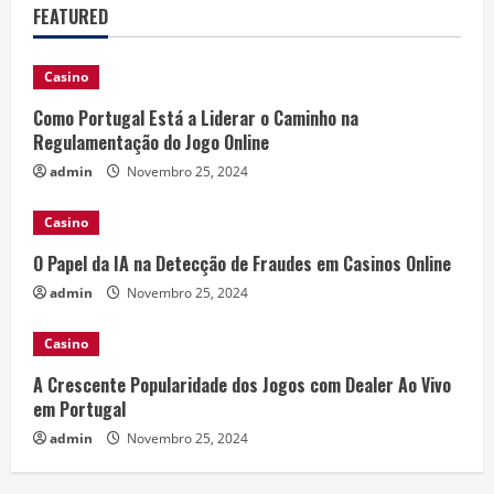
FEATURED
Casino
Como Portugal Está a Liderar o Caminho na
Regulamentação do Jogo Online
admin
Novembro 25, 2024
Casino
O Papel da IA na Detecção de Fraudes em Casinos Online
admin
Novembro 25, 2024
Casino
A Crescente Popularidade dos Jogos com Dealer Ao Vivo
em Portugal
admin
Novembro 25, 2024