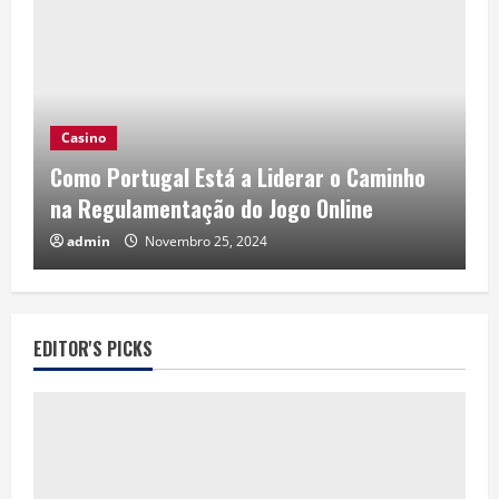
Casino
Como Portugal Está a Liderar o Caminho
na Regulamentação do Jogo Online
admin
Novembro 25, 2024
EDITOR'S PICKS