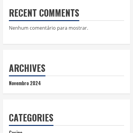
RECENT COMMENTS
Nenhum comentário para mostrar.
ARCHIVES
Novembro 2024
CATEGORIES
Casino