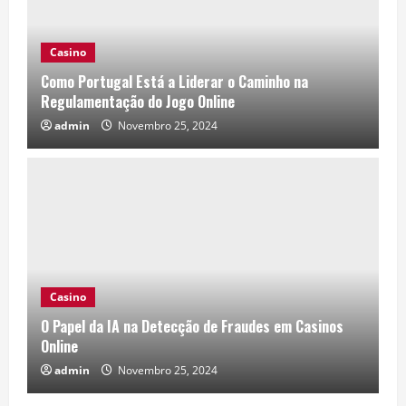
Casino
Como Portugal Está a Liderar o Caminho na
Regulamentação do Jogo Online
admin
Novembro 25, 2024
Casino
O Papel da IA na Detecção de Fraudes em Casinos
Online
admin
Novembro 25, 2024