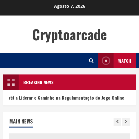
Skip
Agosto 7, 2026
to
content
Cryptoarcade
WATCH
BREAKING NEWS
 Está a Liderar o Caminho na Regulamentação do Jogo Online
MAIN NEWS