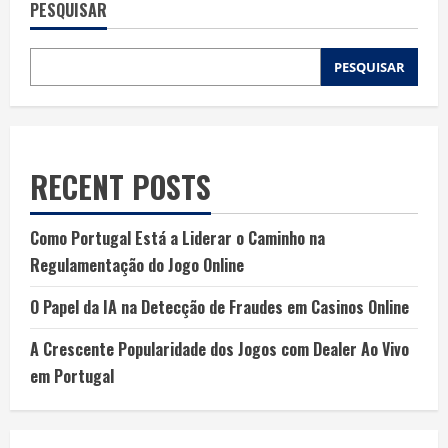
PESQUISAR
Jogos
com
Dealer
Ao
Vivo
PESQUISAR
em
Portugal
RECENT POSTS
Como Portugal Está a Liderar o Caminho na
Regulamentação do Jogo Online
O Papel da IA na Detecção de Fraudes em Casinos Online
A Crescente Popularidade dos Jogos com Dealer Ao Vivo
em Portugal