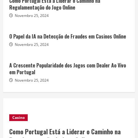
Como Portugal Está a Liderar o Caminho na
Regulamentação do Jogo Online
Novembro 25, 2024
O Papel da IA na Detecção de Fraudes em Casinos Online
Novembro 25, 2024
A Crescente Popularidade dos Jogos com Dealer Ao Vivo
em Portugal
Novembro 25, 2024
Casino
Como Portugal Está a Liderar o Caminho na